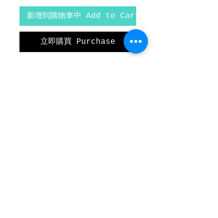
新增到購物車中 Add to Cart
立即購買 Purchase
曾鍾貴 Tsang Chung Kwai

水墨設色紙本

35cm x 46cm

已裝裱，白色素絹，48cm x 
63cm

Ink and Color on paper

35cm x 46cm

Mounted with white brocade 
borders, 48cm x 63cm