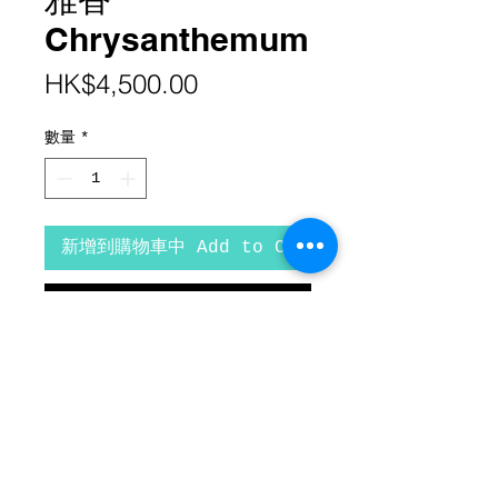
Chrysanthemum
價
HK$4,500.00
格
數量
*
新增到購物車中 Add to Cart
立即購買 Purchase
麥 亨 Mak Hang
水墨設色紙本
34cm x 68cm
已裝裱，白色素絹，55cm x