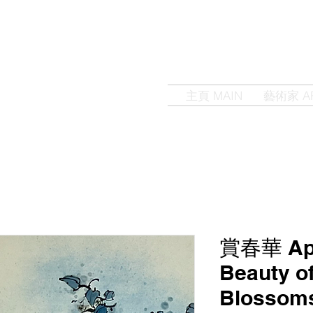
主頁 MAIN
藝術家 AR
WAI WORKSHOP
賞春華 Appr
Beauty o
Blossom