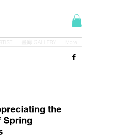
TIST
畫廊 GALLERY
More
eciating the
f Spring
s